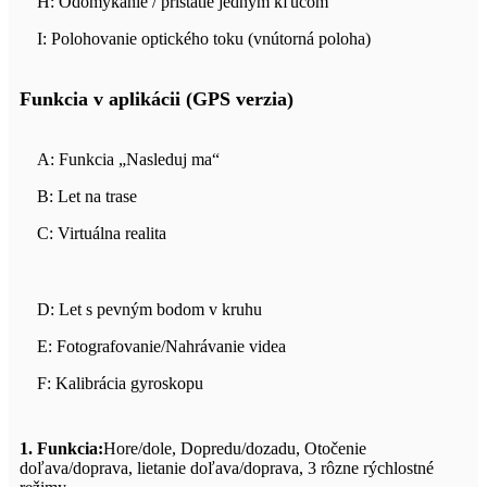
H: Odomykanie / pristátie jedným kľúčom
I: Polohovanie optického toku (vnútorná poloha)
Funkcia v aplikácii (GPS verzia)
A: Funkcia „Nasleduj ma“
B: Let na trase
C: Virtuálna realita
D: Let s pevným bodom v kruhu
E: Fotografovanie/Nahrávanie videa
F: Kalibrácia gyroskopu
1. Funkcia:
Hore/dole, Dopredu/dozadu, Otočenie
doľava/doprava, lietanie doľava/doprava, 3 rôzne rýchlostné