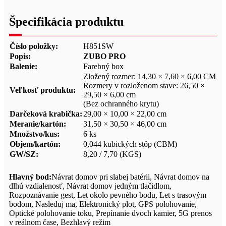
Špecifikácia produktu
Číslo položky:
H851SW
Popis:
ZUBO PRO
Balenie:
Farebný box
Zložený rozmer: 14,30 × 7,60 × 6,00 CM
Rozmery v rozloženom stave: 26,50 ×
Veľkosť produktu:
29,50 × 6,00 cm
(Bez ochranného krytu)
Darčeková krabička:
29,00 × 10,00 × 22,00 cm
Meranie/kartón:
31,50 × 30,50 × 46,00 cm
Množstvo/kus:
6 ks
Objem/kartón:
0,044 kubických stôp (CBM)
GW/SZ:
8,20 / 7,70 (KGS)
Hlavný bod:
Návrat domov pri slabej batérii, Návrat domov na
dlhú vzdialenosť, Návrat domov jedným tlačidlom,
Rozpoznávanie gest, Let okolo pevného bodu, Let s trasovým
bodom, Nasleduj ma, Elektronický plot, GPS polohovanie,
Optické polohovanie toku, Prepínanie dvoch kamier, 5G prenos
v reálnom čase, Bezhlavý režim