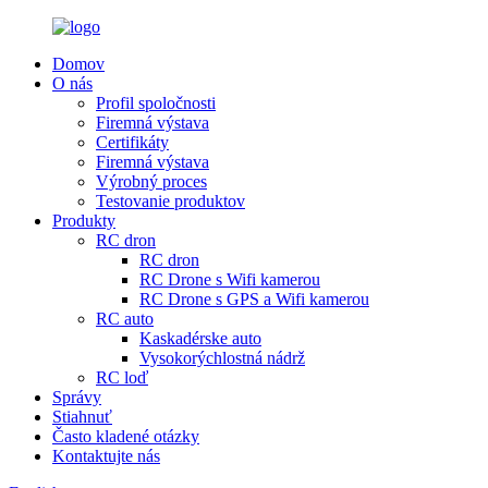
Domov
O nás
Profil spoločnosti
Firemná výstava
Certifikáty
Firemná výstava
Výrobný proces
Testovanie produktov
Produkty
RC dron
RC dron
RC Drone s Wifi kamerou
RC Drone s GPS a Wifi kamerou
RC auto
Kaskadérske auto
Vysokorýchlostná nádrž
RC loď
Správy
Stiahnuť
Často kladené otázky
Kontaktujte nás