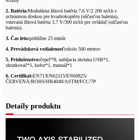
režimy
2. Batéria:
Modulárna lítiová batéria 7,6 V/2 200 mAh s
ochrannou doskou pre kvadrokoptéru (súčasťou balenia),
vstavaná lítiová batéria 3,7 V/300 mAh pre ovládač (súčasťou
balenia).
3. Čas letu:
približne 25 minút
4. Prevádzková vzdialenosť:
okolo 500 metrov
5. Príslušenstvo:
čepeľ*8, nabíjacia skrinka USB*1,
skrutkovač*1, kufor*1, manuál*1
6. Certifikát:
EN71/EN62115/EN60825/
ČERVENÁ/ROHS/HR4040/ASTM/FCC/7P
Detaily produktu