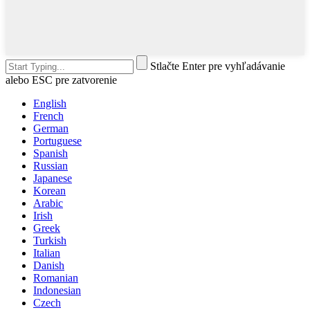
Stlačte Enter pre vyhľadávanie
alebo ESC pre zatvorenie
English
French
German
Portuguese
Spanish
Russian
Japanese
Korean
Arabic
Irish
Greek
Turkish
Italian
Danish
Romanian
Indonesian
Czech