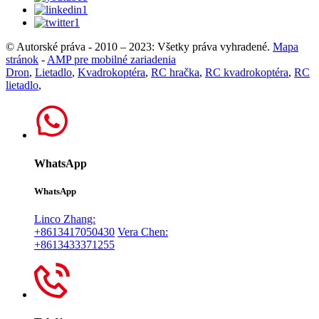
© Autorské práva - 2010 – 2023: Všetky práva vyhradené.
Mapa
stránok
-
AMP pre mobilné zariadenia
Dron
,
Lietadlo
,
Kvadrokoptéra
,
RC hračka
,
RC kvadrokoptéra
,
RC
lietadlo
,
WhatsApp
WhatsApp
Linco Zhang:
+8613417050430
Vera Chen:
+8613433371255