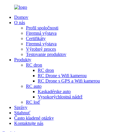
Domov
O nás
Profil spoločnosti
Firemná výstava
Certifikáty
Firemná výstava
Výrobný proces
Testovanie produktov
Produkty
RC dron
RC dron
RC Drone s Wifi kamerou
RC Drone s GPS a Wifi kamerou
RC auto
Kaskadérske auto
Vysokorýchlostná nádrž
RC loď
Správy
Stiahnuť
Často kladené otázky
Kontaktujte nás