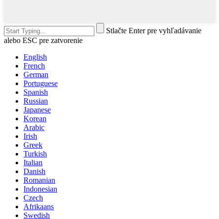
Stlačte Enter pre vyhľadávanie
alebo ESC pre zatvorenie
English
French
German
Portuguese
Spanish
Russian
Japanese
Korean
Arabic
Irish
Greek
Turkish
Italian
Danish
Romanian
Indonesian
Czech
Afrikaans
Swedish