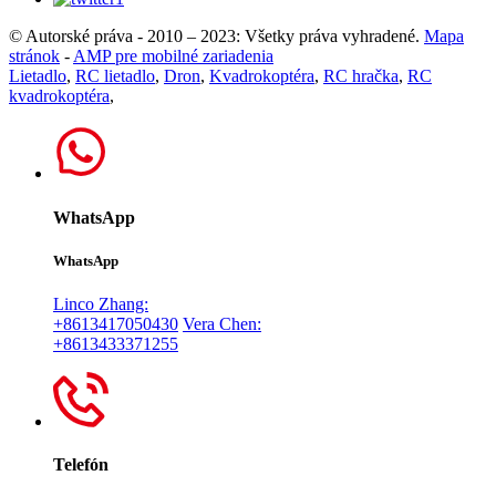
© Autorské práva - 2010 – 2023: Všetky práva vyhradené.
Mapa
stránok
-
AMP pre mobilné zariadenia
Lietadlo
,
RC lietadlo
,
Dron
,
Kvadrokoptéra
,
RC hračka
,
RC
kvadrokoptéra
,
WhatsApp
WhatsApp
Linco Zhang:
+8613417050430
Vera Chen:
+8613433371255
Telefón