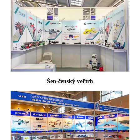
Šen-čenský veľtrh