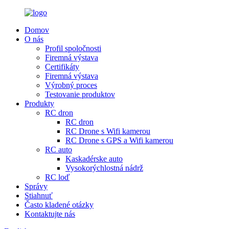
Domov
O nás
Profil spoločnosti
Firemná výstava
Certifikáty
Firemná výstava
Výrobný proces
Testovanie produktov
Produkty
RC dron
RC dron
RC Drone s Wifi kamerou
RC Drone s GPS a Wifi kamerou
RC auto
Kaskadérske auto
Vysokorýchlostná nádrž
RC loď
Správy
Stiahnuť
Často kladené otázky
Kontaktujte nás