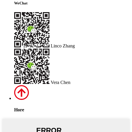
WeChat
Linco Zhang
Vera Chen
Hore