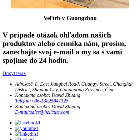
Veľtrh v Guangzhou
V prípade otázok ohľadom našich
produktov alebo cenníka nám, prosím,
zanechajte svoj e-mail a my sa s vami
spojíme do 24 hodín.
Dopyt teraz
Adresa:
č. 8, East Jiangbei Road, Guangyi Street, Chenghai
District, Shantou City, Guangdong Province, Čína
Kontaktná osoba: David Zhuang
Telefón:
+86-13825847125
Kontaktná osoba: David Zhuang
E-mail:
sales@helicute.com